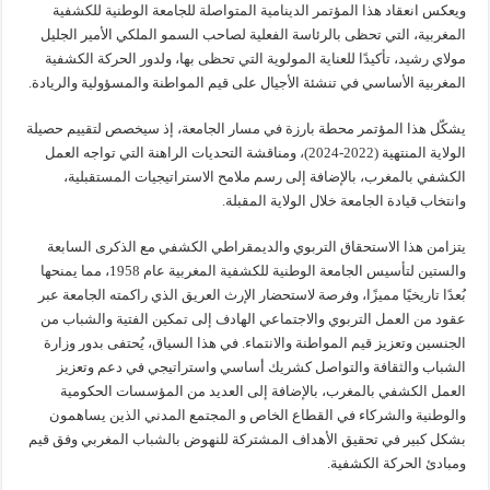
ويعكس انعقاد هذا المؤتمر الدينامية المتواصلة للجامعة الوطنية للكشفية
المغربية، التي تحظى بالرئاسة الفعلية لصاحب السمو الملكي الأمير الجليل
مولاي رشيد، تأكيدًا للعناية المولوية التي تحظى بها، ولدور الحركة الكشفية
المغربية الأساسي في تنشئة الأجيال على قيم المواطنة والمسؤولية والريادة.
يشكّل هذا المؤتمر محطة بارزة في مسار الجامعة، إذ سيخصص لتقييم حصيلة
الولاية المنتهية (2022-2024)، ومناقشة التحديات الراهنة التي تواجه العمل
الكشفي بالمغرب، بالإضافة إلى رسم ملامح الاستراتيجيات المستقبلية،
وانتخاب قيادة الجامعة خلال الولاية المقبلة.
يتزامن هذا الاستحقاق التربوي والديمقراطي الكشفي مع الذكرى السابعة
والستين لتأسيس الجامعة الوطنية للكشفية المغربية عام 1958، مما يمنحها
بُعدًا تاريخيًا مميزًا، وفرصة لاستحضار الإرث العريق الذي راكمته الجامعة عبر
عقود من العمل التربوي والاجتماعي الهادف إلى تمكين الفتية والشباب من
الجنسين وتعزيز قيم المواطنة والانتماء. في هذا السياق، يُحتفى بدور وزارة
الشباب والثقافة والتواصل كشريك أساسي واستراتيجي في دعم وتعزيز
العمل الكشفي بالمغرب، بالإضافة إلى العديد من المؤسسات الحكومية
والوطنية والشركاء في القطاع الخاص و المجتمع المدني الذين يساهمون
بشكل كبير في تحقيق الأهداف المشتركة للنهوض بالشباب المغربي وفق قيم
ومبادئ الحركة الكشفية.