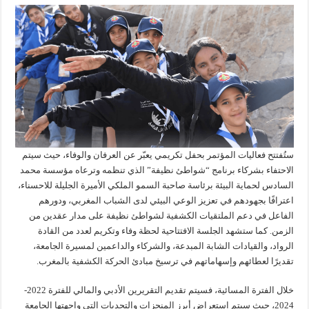
ستُفتتح فعاليات المؤتمر بحفل تكريمي يعبّر عن العرفان والوفاء، حيث سيتم
الاحتفاء بشركاء برنامج “شواطئ نظيفة” الذي تنظمه وترعاه مؤسسة محمد
السادس لحماية البيئة برئاسة صاحبة السمو الملكي الأميرة الجليلة للاحسناء،
اعترافًا بجهودهم في تعزيز الوعي البيئي لدى الشباب المغربي، ودورهم
الفاعل في دعم الملتقيات الكشفية لشواطئ نظيفة على مدار عقدين من
الزمن. كما ستشهد الجلسة الافتتاحية لحظة وفاء وتكريم لعدد من القادة
الرواد، والقيادات الشابة المبدعة، والشركاء والداعمين لمسيرة الجامعة،
تقديرًا لعطائهم وإسهاماتهم في ترسيخ مبادئ الحركة الكشفية بالمغرب.
خلال الفترة المسائية، فسيتم تقديم التقريرين الأدبي والمالي للفترة 2022-
2024، حيث سيتم استعراض أبرز المنجزات والتحديات التي واجهتها الجامعة